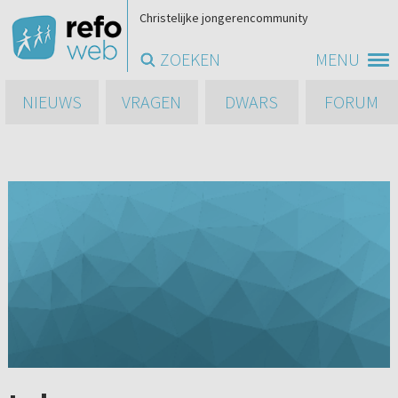
Christelijke jongerencommunity
ZOEKEN
MENU
NIEUWS
VRAGEN
DWARS
FORUM