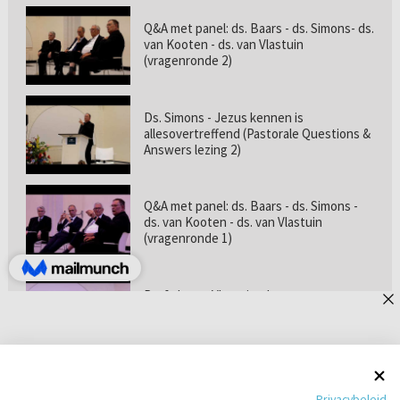
Q&A met panel: ds. Baars - ds. Simons- ds.
van Kooten - ds. van Vlastuin
(vragenronde 2)
Ds. Simons - Jezus kennen is
allesovertreffend (Pastorale Questions &
Answers lezing 2)
Q&A met panel: ds. Baars - ds. Simons -
ds. van Kooten - ds. van Vlastuin
(vragenronde 1)
Prof. dr. van Vlastuin - Is
geloofszekerheid de norm? (Pastorale
Questions & Answers lezing 1)
Pastorie online - met ds. Tramper over
Privacybeleid