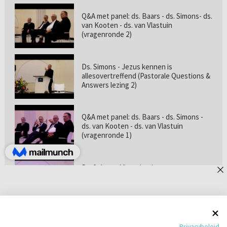
Q&A met panel: ds. Baars - ds. Simons- ds.
van Kooten - ds. van Vlastuin
(vragenronde 2)
Ds. Simons - Jezus kennen is
allesovertreffend (Pastorale Questions &
Answers lezing 2)
Q&A met panel: ds. Baars - ds. Simons -
ds. van Kooten - ds. van Vlastuin
(vragenronde 1)
Prof. dr. van Vlastuin - Is
geloofszekerheid de norm? (Pastorale
Questions & Answers lezing 1)
Pastorie online - met ds. Tramper over
Privacybeleid