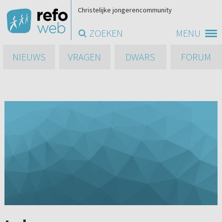
Christelijke jongerencommunity
ZOEKEN
MENU
NIEUWS
VRAGEN
DWARS
FORUM