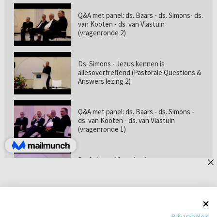
Q&A met panel: ds. Baars - ds. Simons- ds.
van Kooten - ds. van Vlastuin
(vragenronde 2)
Ds. Simons - Jezus kennen is
allesovertreffend (Pastorale Questions &
Answers lezing 2)
Q&A met panel: ds. Baars - ds. Simons -
ds. van Kooten - ds. van Vlastuin
(vragenronde 1)
Prof. dr. van Vlastuin - Is
geloofszekerheid de norm? (Pastorale
Questions & Answers lezing 1)
Pastorie online - met ds. Tramper over
Privacybeleid