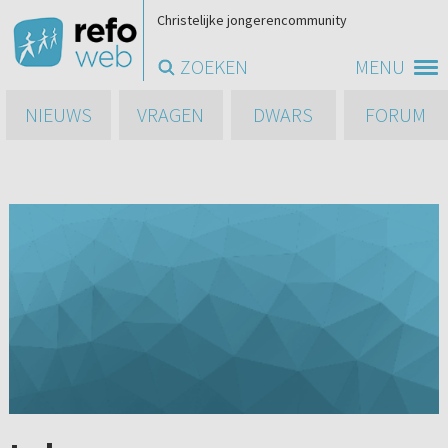
Christelijke jongerencommunity
ZOEKEN
MENU
NIEUWS
VRAGEN
DWARS
FORUM