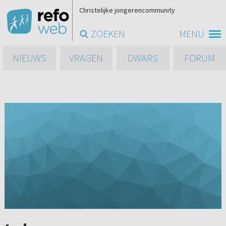
Christelijke jongerencommunity
ZOEKEN
MENU
NIEUWS
VRAGEN
DWARS
FORUM