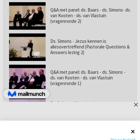
Q&A met panel: ds. Baars - ds. Simons- ds.
van Kooten - ds. van Vlastuin
(vragenronde 2)
Ds. Simons - Jezus kennen is
allesovertreffend (Pastorale Questions &
Answers lezing 2)
Q&A met panel: ds. Baars - ds. Simons -
ds. van Kooten - ds. van Vlastuin
(vragenronde 1)
Prof. dr. van Vlastuin - Is
geloofszekerheid de norm? (Pastorale
Questions & Answers lezing 1)
Pastorie online - met ds. Tramper over
Privacybeleid