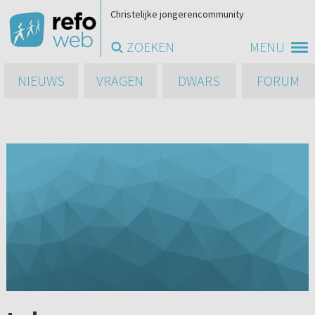
Christelijke jongerencommunity
ZOEKEN
MENU
NIEUWS
VRAGEN
DWARS
FORUM