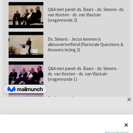
Q&A met panel: ds. Baars - ds. Simons- ds.
van Kooten - ds. van Vlastuin
(vragenronde 2)
Ds. Simons - Jezus kennen is
allesovertreffend (Pastorale Questions &
Answers lezing 2)
Q&A met panel: ds. Baars - ds. Simons -
ds. van Kooten - ds. van Vlastuin
(vragenronde 1)
Prof. dr. van Vlastuin - Is
geloofszekerheid de norm? (Pastorale
Questions & Answers lezing 1)
Pastorie online - met ds. Tramper over
Privacybeleid