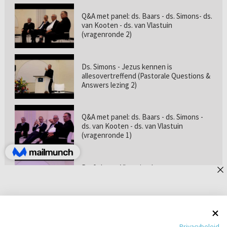
Q&A met panel: ds. Baars - ds. Simons- ds.
van Kooten - ds. van Vlastuin
(vragenronde 2)
Ds. Simons - Jezus kennen is
allesovertreffend (Pastorale Questions &
Answers lezing 2)
Q&A met panel: ds. Baars - ds. Simons -
ds. van Kooten - ds. van Vlastuin
(vragenronde 1)
Prof. dr. van Vlastuin - Is
geloofszekerheid de norm? (Pastorale
Questions & Answers lezing 1)
Pastorie online - met ds. Tramper over
Privacybeleid