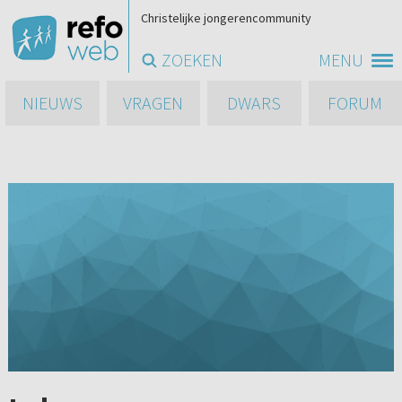
Christelijke jongerencommunity
ZOEKEN
MENU
NIEUWS
VRAGEN
DWARS
FORUM