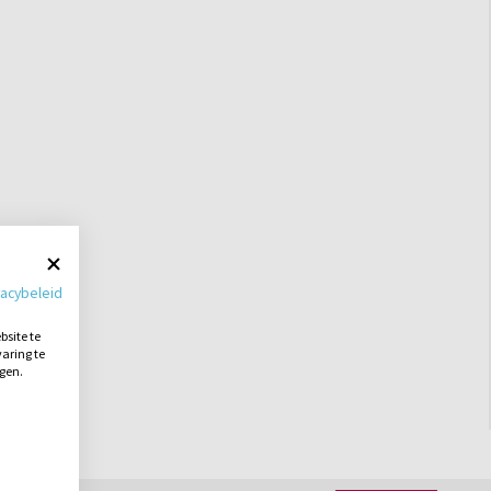
vacybeleid
site te
aring te
ngen.