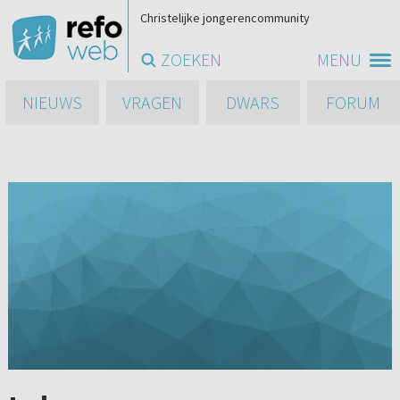
Christelijke jongerencommunity
ZOEKEN
MENU
NIEUWS
VRAGEN
DWARS
FORUM