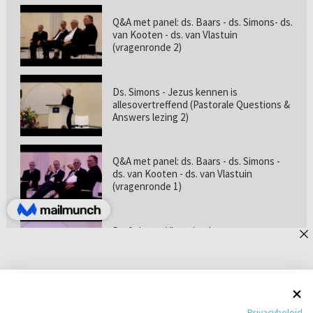
Q&A met panel: ds. Baars - ds. Simons- ds.
van Kooten - ds. van Vlastuin
(vragenronde 2)
Ds. Simons - Jezus kennen is
allesovertreffend (Pastorale Questions &
Answers lezing 2)
Q&A met panel: ds. Baars - ds. Simons -
ds. van Kooten - ds. van Vlastuin
(vragenronde 1)
Prof. dr. van Vlastuin - Is
geloofszekerheid de norm? (Pastorale
Questions & Answers lezing 1)
Pastorie online - met ds. Tramper over
Privacybeleid