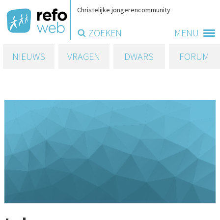
Christelijke jongerencommunity
ZOEKEN
MENU
NIEUWS
VRAGEN
DWARS
FORUM