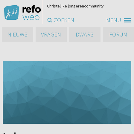
Christelijke jongerencommunity
ZOEKEN
MENU
NIEUWS
VRAGEN
DWARS
FORUM