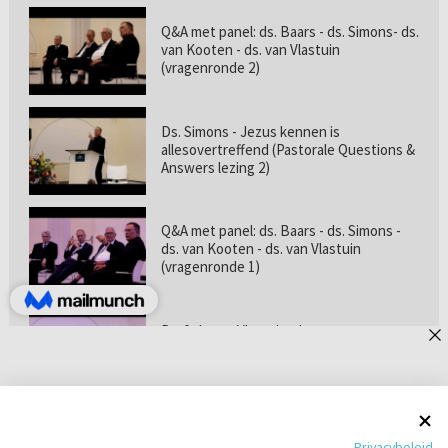
Q&A met panel: ds. Baars - ds. Simons- ds.
van Kooten - ds. van Vlastuin
(vragenronde 2)
Ds. Simons - Jezus kennen is
allesovertreffend (Pastorale Questions &
Answers lezing 2)
Q&A met panel: ds. Baars - ds. Simons -
ds. van Kooten - ds. van Vlastuin
(vragenronde 1)
Prof. dr. van Vlastuin - Is
geloofszekerheid de norm? (Pastorale
Questions & Answers lezing 1)
Pastorie online - met ds. Tramper over
Privacybeleid