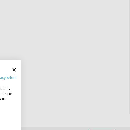
vacybeleid
site te
aring te
ngen.