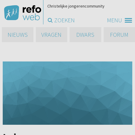
Christelijke jongerencommunity
ZOEKEN
MENU
NIEUWS
VRAGEN
DWARS
FORUM