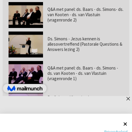
Q&A met panel: ds. Baars - ds. Simons- ds.
van Kooten - ds. van Vlastuin
(vragenronde 2)
Ds. Simons - Jezus kennen is
allesovertreffend (Pastorale Questions &
Answers lezing 2)
Q&A met panel: ds. Baars - ds. Simons -
ds. van Kooten - ds. van Vlastuin
(vragenronde 1)
Prof. dr. van Vlastuin - Is
geloofszekerheid de norm? (Pastorale
Questions & Answers lezing 1)
Pastorie online - met ds. Tramper over
Privacybeleid