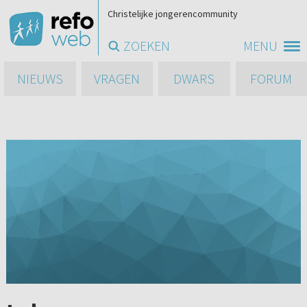
Christelijke jongerencommunity
ZOEKEN
MENU
NIEUWS
VRAGEN
DWARS
FORUM