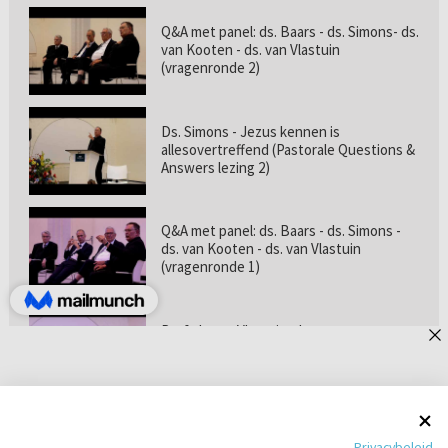
Q&A met panel: ds. Baars - ds. Simons- ds.
van Kooten - ds. van Vlastuin
(vragenronde 2)
Ds. Simons - Jezus kennen is
allesovertreffend (Pastorale Questions &
Answers lezing 2)
Q&A met panel: ds. Baars - ds. Simons -
ds. van Kooten - ds. van Vlastuin
(vragenronde 1)
Prof. dr. van Vlastuin - Is
geloofszekerheid de norm? (Pastorale
Questions & Answers lezing 1)
Pastorie online - met ds. Tramper over
Privacybeleid