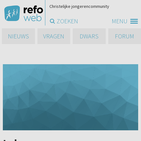
Christelijke jongerencommunity
ZOEKEN
MENU
NIEUWS
VRAGEN
DWARS
FORUM