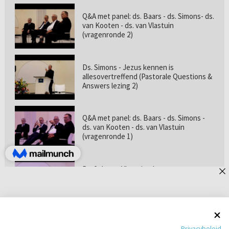
Q&A met panel: ds. Baars - ds. Simons- ds.
van Kooten - ds. van Vlastuin
(vragenronde 2)
Ds. Simons - Jezus kennen is
allesovertreffend (Pastorale Questions &
Answers lezing 2)
Q&A met panel: ds. Baars - ds. Simons -
ds. van Kooten - ds. van Vlastuin
(vragenronde 1)
Prof. dr. van Vlastuin - Is
geloofszekerheid de norm? (Pastorale
Questions & Answers lezing 1)
Pastorie online - met ds. Tramper over
Privacybeleid