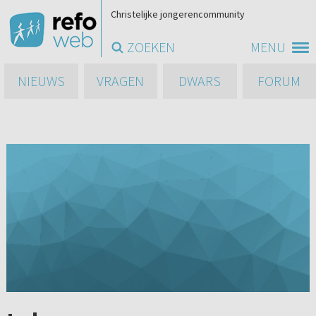
Christelijke jongerencommunity
ZOEKEN
MENU
NIEUWS
VRAGEN
DWARS
FORUM