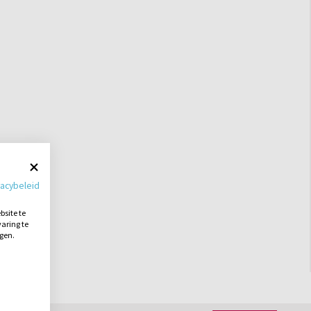
vacybeleid
site te
aring te
ngen.