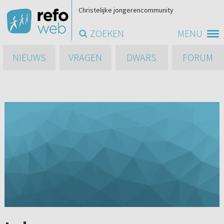
Christelijke jongerencommunity
ZOEKEN
MENU
NIEUWS
VRAGEN
DWARS
FORUM