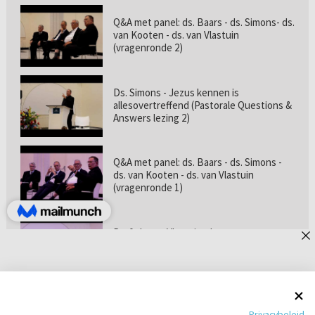
Q&A met panel: ds. Baars - ds. Simons- ds.
van Kooten - ds. van Vlastuin
(vragenronde 2)
Ds. Simons - Jezus kennen is
allesovertreffend (Pastorale Questions &
Answers lezing 2)
Q&A met panel: ds. Baars - ds. Simons -
ds. van Kooten - ds. van Vlastuin
(vragenronde 1)
Prof. dr. van Vlastuin - Is
geloofszekerheid de norm? (Pastorale
Questions & Answers lezing 1)
Pastorie online - met ds. Tramper over
Privacybeleid