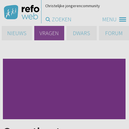
Christelijke jongerencommunity
ZOEKEN
MENU
NIEUWS
VRAGEN
DWARS
FORUM