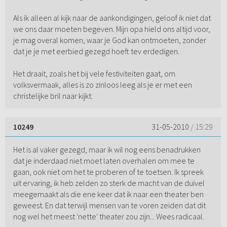
Als ik alleen al kijk naar de aankondigingen, geloof ik niet dat
we ons daar moeten begeven. Mijn opa hield ons altijd voor,
je mag overal komen, waar je God kan ontmoeten, zonder
dat je je met eerbied gezegd hoeft tev erdedigen.
Het draait, zoals het bij vele festiviteiten gaat, om
volksvermaak, alles is zo zinloos leeg als je er met een
christelijke bril naar kijkt.
10249
31-05-2010
/ 15:29
Het is al vaker gezegd, maar ik wil nog eens benadrukken
dat je inderdaad niet moet laten overhalen om mee te
gaan, ook niet om het te proberen of te toetsen. Ik spreek
uit ervaring, ik heb zelden zo sterk de macht van de duivel
meegemaakt als die ene keer dat ik naar een theater ben
geweest. En dat terwijl mensen van te voren zeiden dat dit
nog wel het meest 'nette' theater zou zijn... Wees radicaal.