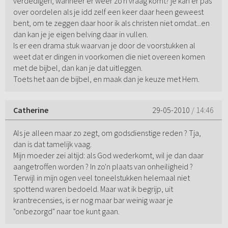
verdedigen, wanneer er weer zo'n vraag komt? je kan er pas
over oordelen als je idd zelf een keer daar heen geweest
bent, om te zeggen daar hoor ik als christen niet omdat...en
dan kan je je eigen belving daar in vullen.
Is er een drama stuk waarvan je door de voorstukken al
weet dat er dingen in voorkomen die niet overeen komen
met de bijbel, dan kan je dat uitleggen.
Toets het aan de bijbel, en maak dan je keuze met Hem.
Catherine
29-05-2010
/ 14:46
Als je alleen maar zo zegt, om godsdienstige reden ? Tja,
dan is dat tamelijk vaag.
Mijn moeder zei altijd: als God wederkomt, wil je dan daar
aangetroffen worden ? In zo'n plaats van onheiligheid ?
Terwijl in mijn ogen veel toneelstukken helemaal niet
spottend waren bedoeld. Maar wat ik begrijp, uit
krantrecensies, is er nog maar bar weinig waar je
"onbezorgd" naar toe kunt gaan.