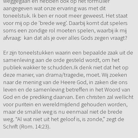
weggegaan en hebben ook op het formulier
aangegeven wat onze ervaring was met dit
toneelstuk. Ik ben er nooit meer geweest. Het staat
voor mij op de ’brede weg’. Daarbij komt dat spelers
soms een zondige rol moeten spelen, waarbij ik mij
afvraag: kan dat als je over alles Gods zegen vraagt?
Er zijn toneelstukken waarin een bepaalde zaak uit de
samenleving aan de orde gesteld wordt, om het
publiek wakker te schudden.Ik denk niet dat het op
deze manier, van drama/tragedie, moet. Wij zoeken
naar de mening van de Heere God, in zaken die ons
leven en de samenleving betreffen in het Woord van
God en de prediking daarvan. Een christen zal wellicht
voor puritein en wereldmijdend gehouden worden,
maar de smalle weg is nu eenmaal niet de brede
weg. “Al wat niet uit het geloof is, is zonde,” zegt de
Schrift (Rom. 14:23).