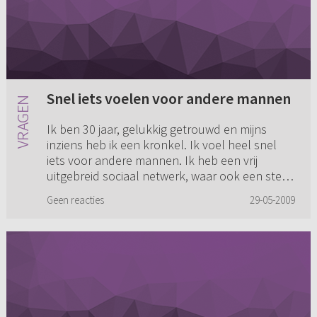
Snel iets voelen voor andere mannen
Ik ben 30 jaar, gelukkig getrouwd en mijns
inziens heb ik een kronkel. Ik voel heel snel
iets voor andere mannen. Ik heb een vrij
uitgebreid sociaal netwerk, waar ook een stel
ontzettend leuke en gelu...
Geen reacties
29-05-2009