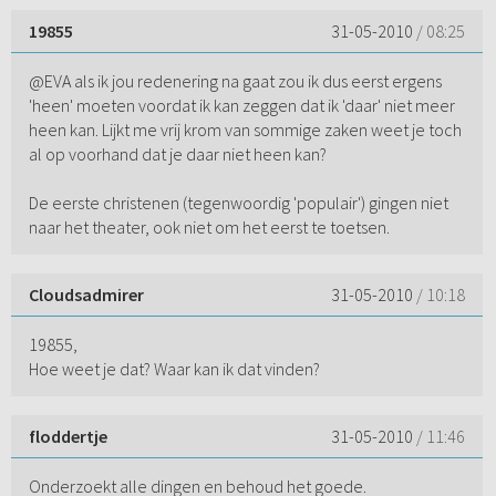
19855
31-05-2010
/ 08:25
@EVA als ik jou redenering na gaat zou ik dus eerst ergens
'heen' moeten voordat ik kan zeggen dat ik 'daar' niet meer
heen kan. Lijkt me vrij krom van sommige zaken weet je toch
al op voorhand dat je daar niet heen kan?
De eerste christenen (tegenwoordig 'populair') gingen niet
naar het theater, ook niet om het eerst te toetsen.
Cloudsadmirer
31-05-2010
/ 10:18
19855,
Hoe weet je dat? Waar kan ik dat vinden?
floddertje
31-05-2010
/ 11:46
Onderzoekt alle dingen en behoud het goede.