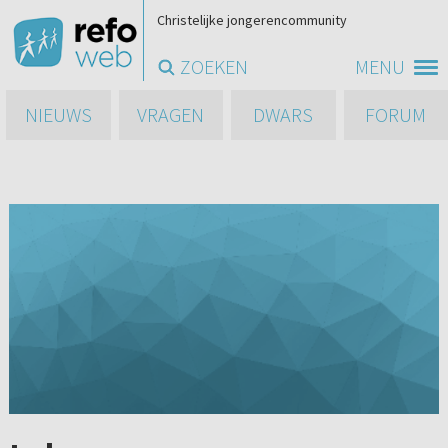
Christelijke jongerencommunity
ZOEKEN
MENU
NIEUWS
VRAGEN
DWARS
FORUM