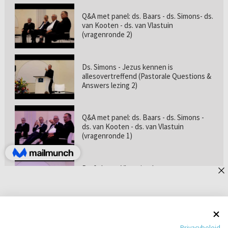
Q&A met panel: ds. Baars - ds. Simons- ds.
van Kooten - ds. van Vlastuin
(vragenronde 2)
Ds. Simons - Jezus kennen is
allesovertreffend (Pastorale Questions &
Answers lezing 2)
Q&A met panel: ds. Baars - ds. Simons -
ds. van Kooten - ds. van Vlastuin
(vragenronde 1)
Prof. dr. van Vlastuin - Is
geloofszekerheid de norm? (Pastorale
Questions & Answers lezing 1)
Pastorie online - met ds. Tramper over
Privacybeleid