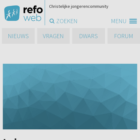
Christelijke jongerencommunity
ZOEKEN
MENU
NIEUWS
VRAGEN
DWARS
FORUM