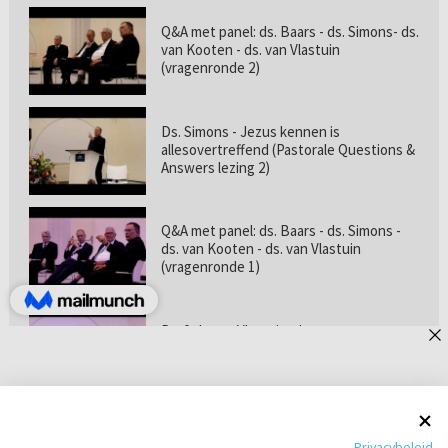
Q&A met panel: ds. Baars - ds. Simons- ds.
van Kooten - ds. van Vlastuin
(vragenronde 2)
Ds. Simons - Jezus kennen is
allesovertreffend (Pastorale Questions &
Answers lezing 2)
Q&A met panel: ds. Baars - ds. Simons -
ds. van Kooten - ds. van Vlastuin
(vragenronde 1)
Prof. dr. van Vlastuin - Is
geloofszekerheid de norm? (Pastorale
Questions & Answers lezing 1)
Pastorie online - met ds. Tramper over
Privacybeleid