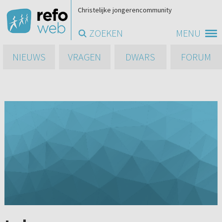
Christelijke jongerencommunity
ZOEKEN
MENU
NIEUWS
VRAGEN
DWARS
FORUM