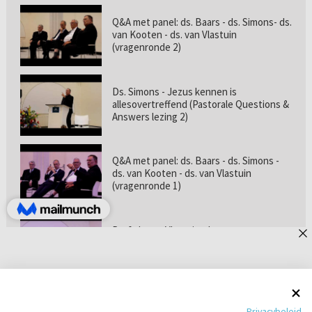
Q&A met panel: ds. Baars - ds. Simons- ds.
van Kooten - ds. van Vlastuin
(vragenronde 2)
Ds. Simons - Jezus kennen is
allesovertreffend (Pastorale Questions &
Answers lezing 2)
Q&A met panel: ds. Baars - ds. Simons -
ds. van Kooten - ds. van Vlastuin
(vragenronde 1)
Prof. dr. van Vlastuin - Is
geloofszekerheid de norm? (Pastorale
Questions & Answers lezing 1)
Pastorie online - met ds. Tramper over
Privacybeleid