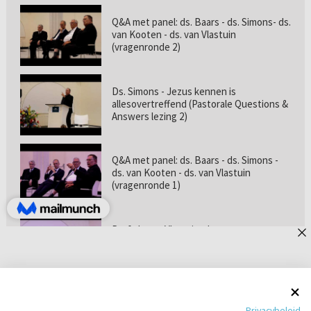
Q&A met panel: ds. Baars - ds. Simons- ds.
van Kooten - ds. van Vlastuin
(vragenronde 2)
Ds. Simons - Jezus kennen is
allesovertreffend (Pastorale Questions &
Answers lezing 2)
Q&A met panel: ds. Baars - ds. Simons -
ds. van Kooten - ds. van Vlastuin
(vragenronde 1)
Prof. dr. van Vlastuin - Is
geloofszekerheid de norm? (Pastorale
Questions & Answers lezing 1)
Pastorie online - met ds. Tramper over
Privacybeleid