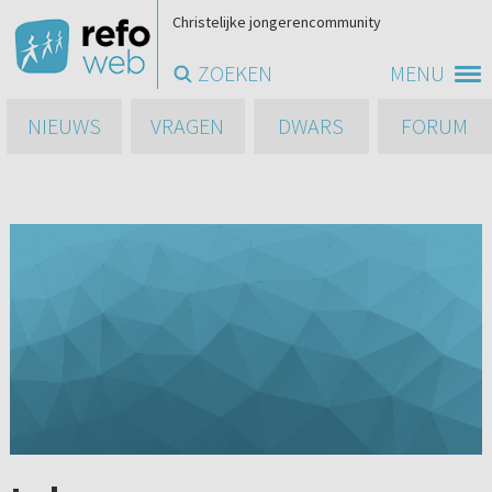
Christelijke jongerencommunity
ZOEKEN
MENU
NIEUWS
VRAGEN
DWARS
FORUM