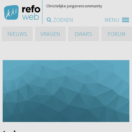
Christelijke jongerencommunity
ZOEKEN
MENU
NIEUWS
VRAGEN
DWARS
FORUM