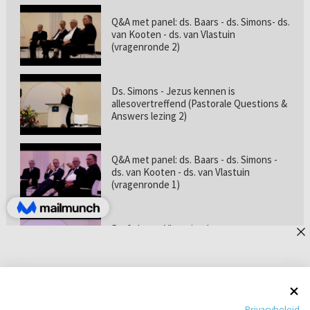
Q&A met panel: ds. Baars - ds. Simons- ds.
van Kooten - ds. van Vlastuin
(vragenronde 2)
Ds. Simons - Jezus kennen is
allesovertreffend (Pastorale Questions &
Answers lezing 2)
Q&A met panel: ds. Baars - ds. Simons -
ds. van Kooten - ds. van Vlastuin
(vragenronde 1)
Prof. dr. van Vlastuin - Is
geloofszekerheid de norm? (Pastorale
Questions & Answers lezing 1)
Pastorie online - met ds. Tramper over
Privacybeleid