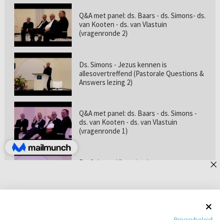
Q&A met panel: ds. Baars - ds. Simons- ds.
van Kooten - ds. van Vlastuin
(vragenronde 2)
Ds. Simons - Jezus kennen is
allesovertreffend (Pastorale Questions &
Answers lezing 2)
Q&A met panel: ds. Baars - ds. Simons -
ds. van Kooten - ds. van Vlastuin
(vragenronde 1)
Prof. dr. van Vlastuin - Is
geloofszekerheid de norm? (Pastorale
Questions & Answers lezing 1)
Pastorie online - met ds. Tramper over
Privacybeleid