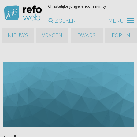
Christelijke jongerencommunity
ZOEKEN
MENU
NIEUWS
VRAGEN
DWARS
FORUM