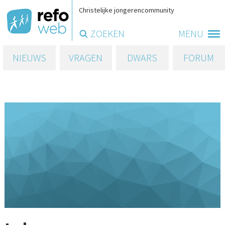
Christelijke jongerencommunity
ZOEKEN
MENU
NIEUWS
VRAGEN
DWARS
FORUM