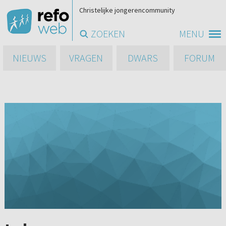
Christelijke jongerencommunity
ZOEKEN
MENU
NIEUWS
VRAGEN
DWARS
FORUM