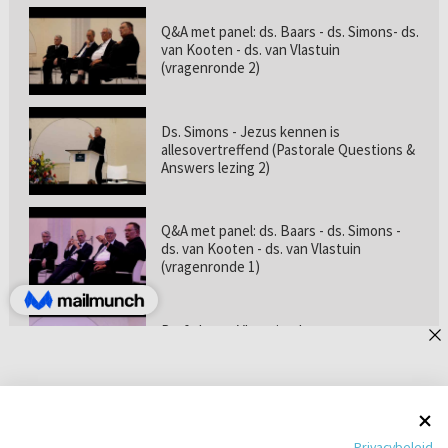
Q&A met panel: ds. Baars - ds. Simons- ds.
van Kooten - ds. van Vlastuin
(vragenronde 2)
Ds. Simons - Jezus kennen is
allesovertreffend (Pastorale Questions &
Answers lezing 2)
Q&A met panel: ds. Baars - ds. Simons -
ds. van Kooten - ds. van Vlastuin
(vragenronde 1)
Prof. dr. van Vlastuin - Is
geloofszekerheid de norm? (Pastorale
Questions & Answers lezing 1)
Pastorie online - met ds. Tramper over
Privacybeleid