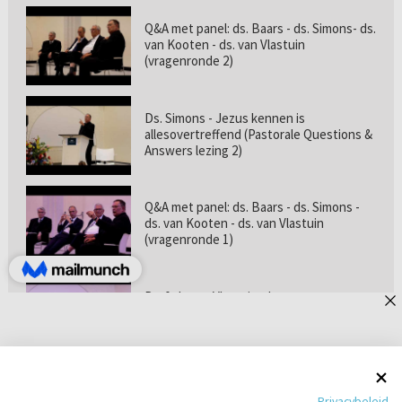
Q&A met panel: ds. Baars - ds. Simons- ds.
van Kooten - ds. van Vlastuin
(vragenronde 2)
Ds. Simons - Jezus kennen is
allesovertreffend (Pastorale Questions &
Answers lezing 2)
Q&A met panel: ds. Baars - ds. Simons -
ds. van Kooten - ds. van Vlastuin
(vragenronde 1)
Prof. dr. van Vlastuin - Is
geloofszekerheid de norm? (Pastorale
Questions & Answers lezing 1)
Pastorie online - met ds. Tramper over
Privacybeleid