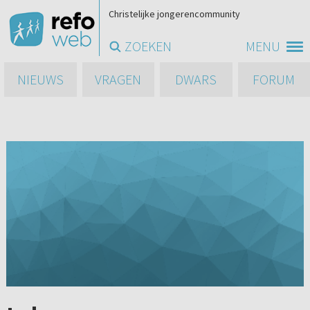
Christelijke jongerencommunity
ZOEKEN
MENU
NIEUWS
VRAGEN
DWARS
FORUM