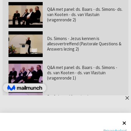
Q&A met panel: ds. Baars - ds. Simons- ds.
van Kooten - ds. van Vlastuin
(vragenronde 2)
Ds. Simons - Jezus kennen is
allesovertreffend (Pastorale Questions &
Answers lezing 2)
Q&A met panel: ds. Baars - ds. Simons -
ds. van Kooten - ds. van Vlastuin
(vragenronde 1)
Prof. dr. van Vlastuin - Is
geloofszekerheid de norm? (Pastorale
Questions & Answers lezing 1)
Pastorie online - met ds. Tramper over
Privacybeleid