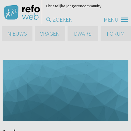
Christelijke jongerencommunity
ZOEKEN
MENU
NIEUWS
VRAGEN
DWARS
FORUM