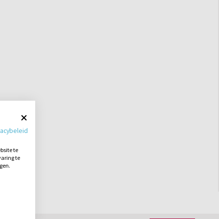
vacybeleid
site te
aring te
ngen.