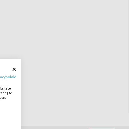
vacybeleid
site te
aring te
ngen.