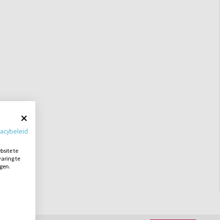
vacybeleid
site te
aring te
ngen.