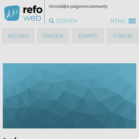
Christelijke jongerencommunity
ZOEKEN
MENU
NIEUWS
VRAGEN
DWARS
FORUM