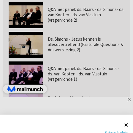
Q&A met panel: ds. Baars - ds. Simons- ds.
van Kooten - ds. van Vlastuin
(vragenronde 2)
Ds. Simons - Jezus kennen is
allesovertreffend (Pastorale Questions &
Answers lezing 2)
Q&A met panel: ds. Baars - ds. Simons -
ds. van Kooten - ds. van Vlastuin
(vragenronde 1)
Prof. dr. van Vlastuin - Is
geloofszekerheid de norm? (Pastorale
Questions & Answers lezing 1)
Pastorie online - met ds. Tramper over
Privacybeleid