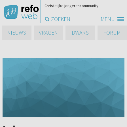
Christelijke jongerencommunity
ZOEKEN
MENU
NIEUWS
VRAGEN
DWARS
FORUM