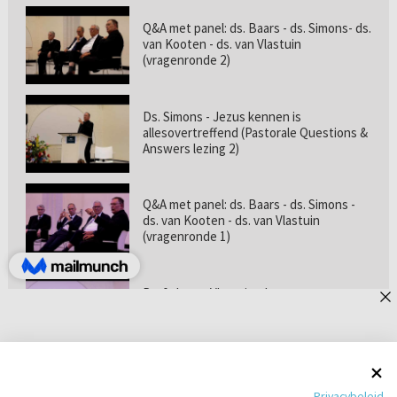
Q&A met panel: ds. Baars - ds. Simons- ds.
van Kooten - ds. van Vlastuin
(vragenronde 2)
Ds. Simons - Jezus kennen is
allesovertreffend (Pastorale Questions &
Answers lezing 2)
Q&A met panel: ds. Baars - ds. Simons -
ds. van Kooten - ds. van Vlastuin
(vragenronde 1)
Prof. dr. van Vlastuin - Is
geloofszekerheid de norm? (Pastorale
Questions & Answers lezing 1)
Pastorie online - met ds. Tramper over
Privacybeleid