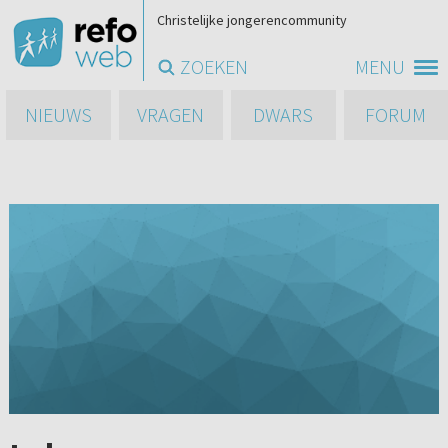
Christelijke jongerencommunity
ZOEKEN
MENU
NIEUWS
VRAGEN
DWARS
FORUM