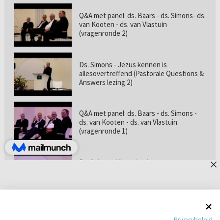
Q&A met panel: ds. Baars - ds. Simons- ds.
van Kooten - ds. van Vlastuin
(vragenronde 2)
Ds. Simons - Jezus kennen is
allesovertreffend (Pastorale Questions &
Answers lezing 2)
Q&A met panel: ds. Baars - ds. Simons -
ds. van Kooten - ds. van Vlastuin
(vragenronde 1)
Prof. dr. van Vlastuin - Is
geloofszekerheid de norm? (Pastorale
Questions & Answers lezing 1)
Pastorie online - met ds. Tramper over
Privacybeleid