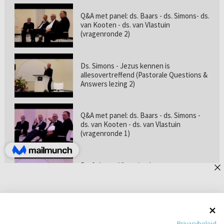
Q&A met panel: ds. Baars - ds. Simons- ds.
van Kooten - ds. van Vlastuin
(vragenronde 2)
Ds. Simons - Jezus kennen is
allesovertreffend (Pastorale Questions &
Answers lezing 2)
Q&A met panel: ds. Baars - ds. Simons -
ds. van Kooten - ds. van Vlastuin
(vragenronde 1)
Prof. dr. van Vlastuin - Is
geloofszekerheid de norm? (Pastorale
Questions & Answers lezing 1)
Pastorie online - met ds. Tramper over
Privacybeleid