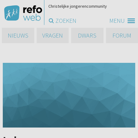
Christelijke jongerencommunity
ZOEKEN
MENU
NIEUWS
VRAGEN
DWARS
FORUM