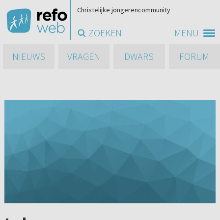
Christelijke jongerencommunity
ZOEKEN
MENU
NIEUWS
VRAGEN
DWARS
FORUM