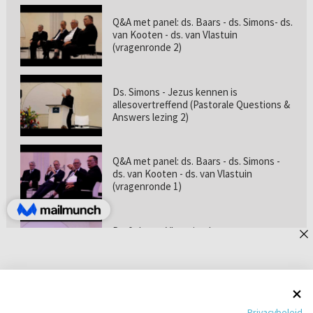
Q&A met panel: ds. Baars - ds. Simons- ds.
van Kooten - ds. van Vlastuin
(vragenronde 2)
Ds. Simons - Jezus kennen is
allesovertreffend (Pastorale Questions &
Answers lezing 2)
Q&A met panel: ds. Baars - ds. Simons -
ds. van Kooten - ds. van Vlastuin
(vragenronde 1)
Prof. dr. van Vlastuin - Is
geloofszekerheid de norm? (Pastorale
Questions & Answers lezing 1)
Pastorie online - met ds. Tramper over
Privacybeleid