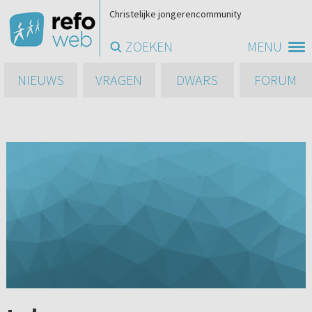
Christelijke jongerencommunity
ZOEKEN
MENU
NIEUWS
VRAGEN
DWARS
FORUM