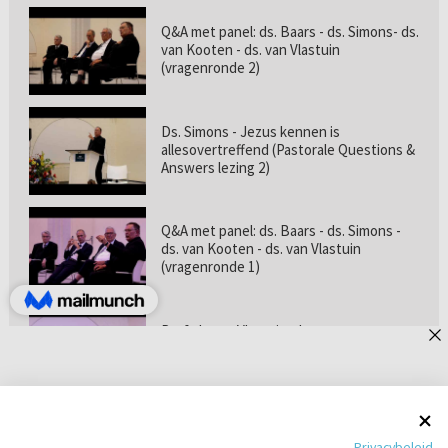
Q&A met panel: ds. Baars - ds. Simons- ds.
van Kooten - ds. van Vlastuin
(vragenronde 2)
Ds. Simons - Jezus kennen is
allesovertreffend (Pastorale Questions &
Answers lezing 2)
Q&A met panel: ds. Baars - ds. Simons -
ds. van Kooten - ds. van Vlastuin
(vragenronde 1)
Prof. dr. van Vlastuin - Is
geloofszekerheid de norm? (Pastorale
Questions & Answers lezing 1)
Pastorie online - met ds. Tramper over
Privacybeleid