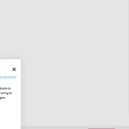
vacybeleid
site te
aring te
ngen.