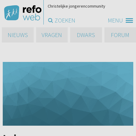
Christelijke jongerencommunity
ZOEKEN
MENU
NIEUWS
VRAGEN
DWARS
FORUM