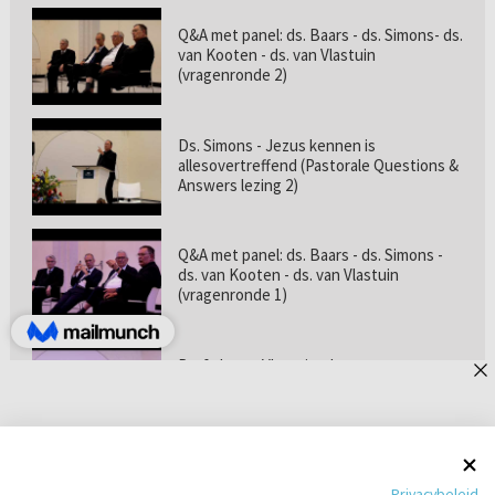
Q&A met panel: ds. Baars - ds. Simons- ds.
van Kooten - ds. van Vlastuin
(vragenronde 2)
Ds. Simons - Jezus kennen is
allesovertreffend (Pastorale Questions &
Answers lezing 2)
Q&A met panel: ds. Baars - ds. Simons -
ds. van Kooten - ds. van Vlastuin
(vragenronde 1)
Prof. dr. van Vlastuin - Is
geloofszekerheid de norm? (Pastorale
Questions & Answers lezing 1)
Pastorie online - met ds. Tramper over
Privacybeleid