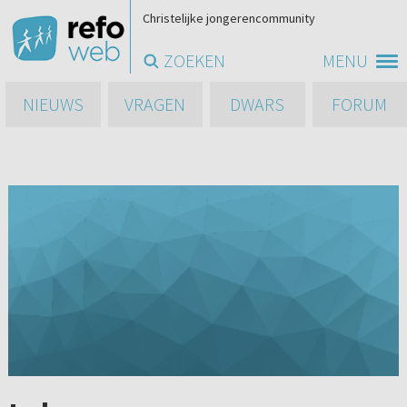
Christelijke jongerencommunity
ZOEKEN
MENU
NIEUWS
VRAGEN
DWARS
FORUM