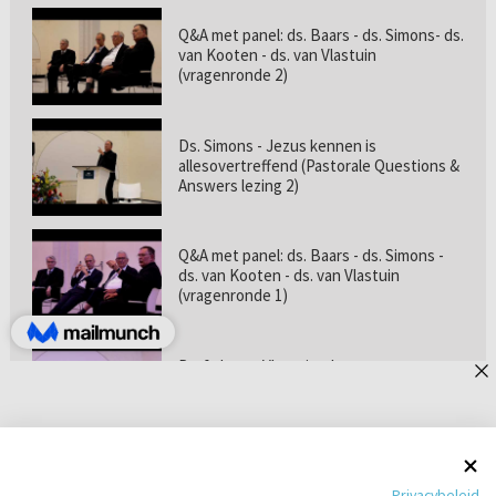
Q&A met panel: ds. Baars - ds. Simons- ds.
van Kooten - ds. van Vlastuin
(vragenronde 2)
Ds. Simons - Jezus kennen is
allesovertreffend (Pastorale Questions &
Answers lezing 2)
Q&A met panel: ds. Baars - ds. Simons -
ds. van Kooten - ds. van Vlastuin
(vragenronde 1)
Prof. dr. van Vlastuin - Is
geloofszekerheid de norm? (Pastorale
Questions & Answers lezing 1)
Pastorie online - met ds. Tramper over
Privacybeleid