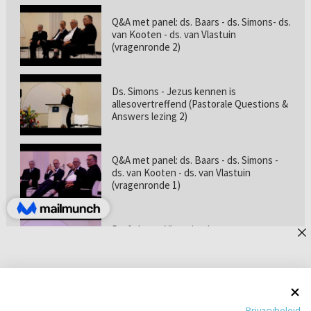
Q&A met panel: ds. Baars - ds. Simons- ds.
van Kooten - ds. van Vlastuin
(vragenronde 2)
Ds. Simons - Jezus kennen is
allesovertreffend (Pastorale Questions &
Answers lezing 2)
Q&A met panel: ds. Baars - ds. Simons -
ds. van Kooten - ds. van Vlastuin
(vragenronde 1)
Prof. dr. van Vlastuin - Is
geloofszekerheid de norm? (Pastorale
Questions & Answers lezing 1)
Pastorie online - met ds. Tramper over
Privacybeleid