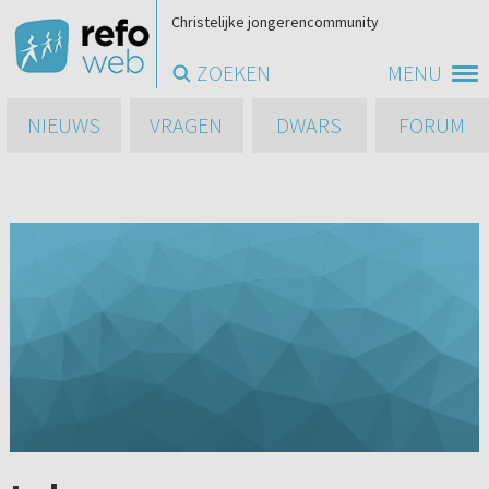
Christelijke jongerencommunity
ZOEKEN
MENU
NIEUWS
VRAGEN
DWARS
FORUM