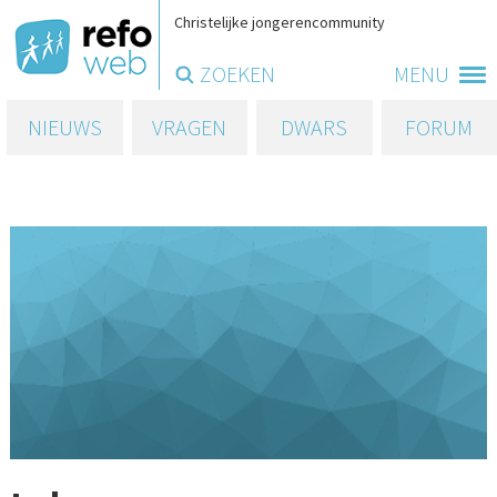
Christelijke jongerencommunity
ZOEKEN
MENU
NIEUWS
VRAGEN
DWARS
FORUM