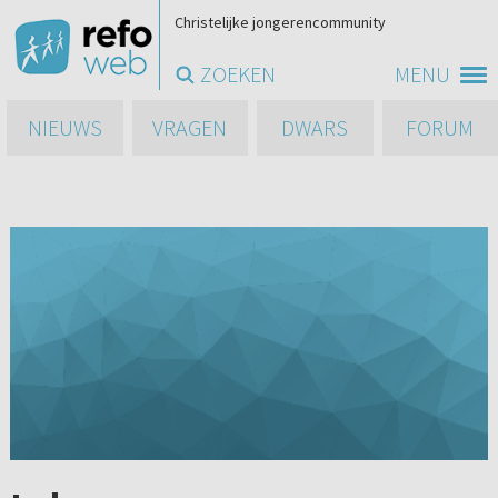
Christelijke jongerencommunity
ZOEKEN
MENU
NIEUWS
VRAGEN
DWARS
FORUM