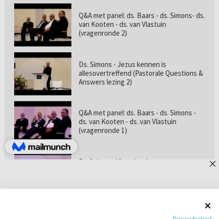
Q&A met panel: ds. Baars - ds. Simons- ds.
van Kooten - ds. van Vlastuin
(vragenronde 2)
Ds. Simons - Jezus kennen is
allesovertreffend (Pastorale Questions &
Answers lezing 2)
Q&A met panel: ds. Baars - ds. Simons -
ds. van Kooten - ds. van Vlastuin
(vragenronde 1)
Prof. dr. van Vlastuin - Is
geloofszekerheid de norm? (Pastorale
Questions & Answers lezing 1)
Pastorie online - met ds. Tramper over
Privacybeleid