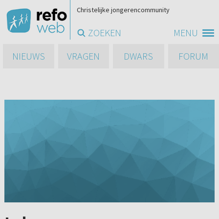
Christelijke jongerencommunity
ZOEKEN
MENU
NIEUWS
VRAGEN
DWARS
FORUM