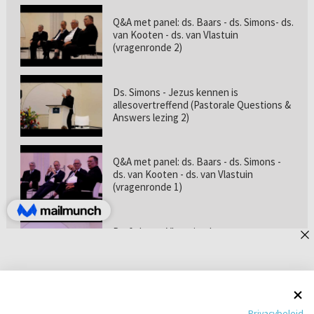
Q&A met panel: ds. Baars - ds. Simons- ds.
van Kooten - ds. van Vlastuin
(vragenronde 2)
Ds. Simons - Jezus kennen is
allesovertreffend (Pastorale Questions &
Answers lezing 2)
Q&A met panel: ds. Baars - ds. Simons -
ds. van Kooten - ds. van Vlastuin
(vragenronde 1)
Prof. dr. van Vlastuin - Is
geloofszekerheid de norm? (Pastorale
Questions & Answers lezing 1)
Pastorie online - met ds. Tramper over
Privacybeleid