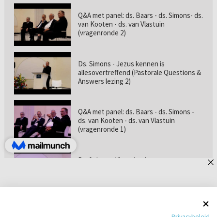
Q&A met panel: ds. Baars - ds. Simons- ds.
van Kooten - ds. van Vlastuin
(vragenronde 2)
Ds. Simons - Jezus kennen is
allesovertreffend (Pastorale Questions &
Answers lezing 2)
Q&A met panel: ds. Baars - ds. Simons -
ds. van Kooten - ds. van Vlastuin
(vragenronde 1)
Prof. dr. van Vlastuin - Is
geloofszekerheid de norm? (Pastorale
Questions & Answers lezing 1)
Pastorie online - met ds. Tramper over
Privacybeleid