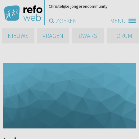
Christelijke jongerencommunity
ZOEKEN
MENU
NIEUWS
VRAGEN
DWARS
FORUM