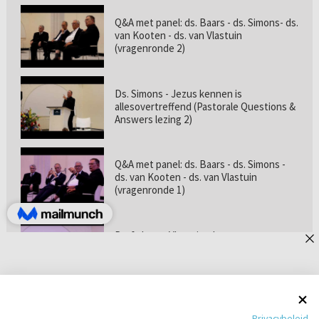
Q&A met panel: ds. Baars - ds. Simons- ds.
van Kooten - ds. van Vlastuin
(vragenronde 2)
Ds. Simons - Jezus kennen is
allesovertreffend (Pastorale Questions &
Answers lezing 2)
Q&A met panel: ds. Baars - ds. Simons -
ds. van Kooten - ds. van Vlastuin
(vragenronde 1)
Prof. dr. van Vlastuin - Is
geloofszekerheid de norm? (Pastorale
Questions & Answers lezing 1)
Pastorie online - met ds. Tramper over
Privacybeleid