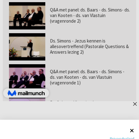
Q&A met panel: ds. Baars - ds. Simons- ds.
van Kooten - ds. van Vlastuin
(vragenronde 2)
Ds. Simons - Jezus kennen is
allesovertreffend (Pastorale Questions &
Answers lezing 2)
Q&A met panel: ds. Baars - ds. Simons -
ds. van Kooten - ds. van Vlastuin
(vragenronde 1)
Prof. dr. van Vlastuin - Is
geloofszekerheid de norm? (Pastorale
Questions & Answers lezing 1)
Pastorie online - met ds. Tramper over
Privacybeleid