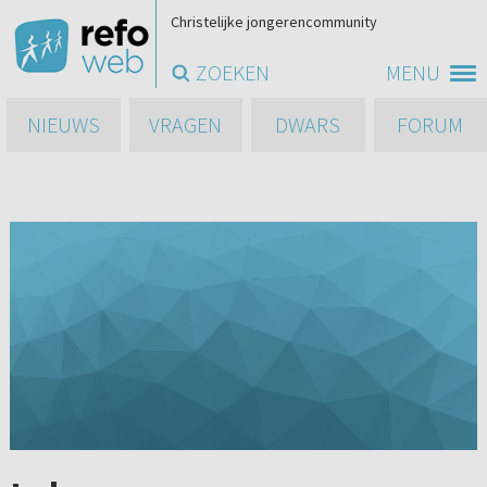
Christelijke jongerencommunity
ZOEKEN
MENU
NIEUWS
VRAGEN
DWARS
FORUM