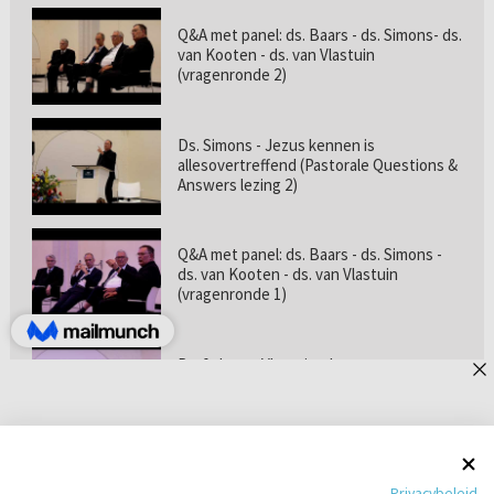
Q&A met panel: ds. Baars - ds. Simons- ds.
van Kooten - ds. van Vlastuin
(vragenronde 2)
Ds. Simons - Jezus kennen is
allesovertreffend (Pastorale Questions &
Answers lezing 2)
Q&A met panel: ds. Baars - ds. Simons -
ds. van Kooten - ds. van Vlastuin
(vragenronde 1)
Prof. dr. van Vlastuin - Is
geloofszekerheid de norm? (Pastorale
Questions & Answers lezing 1)
Pastorie online - met ds. Tramper over
Privacybeleid