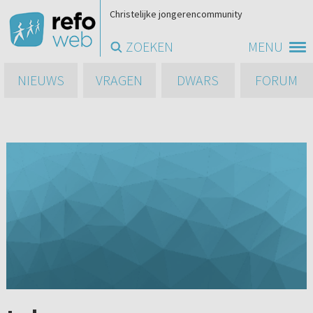
Christelijke jongerencommunity
ZOEKEN
MENU
NIEUWS
VRAGEN
DWARS
FORUM