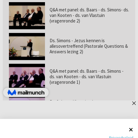
Q&A met panel: ds. Baars - ds. Simons- ds.
van Kooten - ds. van Vlastuin
(vragenronde 2)
Ds. Simons - Jezus kennen is
allesovertreffend (Pastorale Questions &
Answers lezing 2)
Q&A met panel: ds. Baars - ds. Simons -
ds. van Kooten - ds. van Vlastuin
(vragenronde 1)
Prof. dr. van Vlastuin - Is
geloofszekerheid de norm? (Pastorale
Questions & Answers lezing 1)
Pastorie online - met ds. Tramper over
Privacybeleid