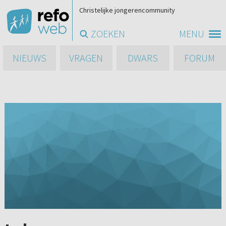
Christelijke jongerencommunity
ZOEKEN
MENU
NIEUWS
VRAGEN
DWARS
FORUM