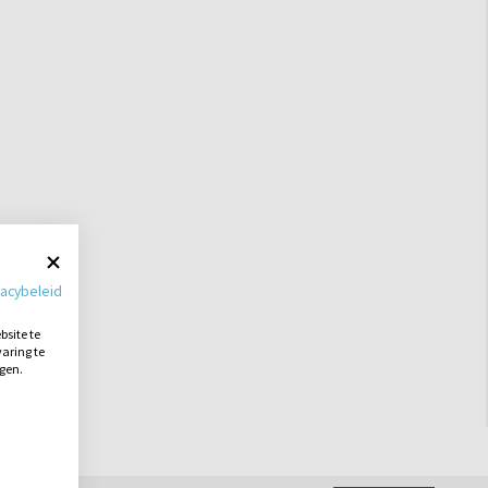
vacybeleid
site te
aring te
ngen.